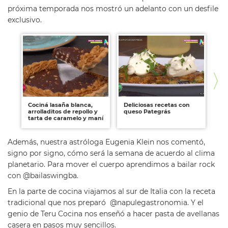
próxima temporada nos mostró un adelanto con un desfile
exclusivo.
Cociná lasaña blanca,
Deliciosas recetas con
Ro
arrolladitos de repollo y
queso Pategrás
la
tarta de caramelo y maní
Net
Además, nuestra astróloga Eugenia Klein nos comentó,
signo por signo, cómo será la semana de acuerdo al clima
planetario. Para mover el cuerpo aprendimos a bailar rock
con @bailaswingba.
En la parte de cocina viajamos al sur de Italia con la receta
tradicional que nos preparó @napulegastronomia. Y el
genio de Teru Cocina nos enseñó a hacer pasta de avellanas
casera en pasos muy sencillos.