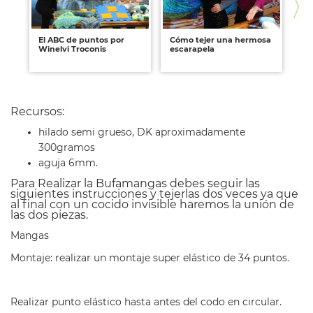
El ABC de puntos por
Cómo tejer una hermosa
An
Winelvi Troconis
escarapela
AB
có
Recursos:
hilado semi grueso, DK aproximadamente
300gramos
aguja 6mm.
Para Realizar la Bufamangas debes seguir las
siguientes instrucciones y tejerlas dos veces ya que
al final con un cocido invisible haremos la unión de
las dos piezas.
Mangas
Montaje: realizar un montaje super elástico de 34 puntos.
Realizar punto elástico hasta antes del codo en circular.