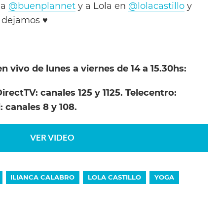
 a
@buenplannet
y a Lola en
@lolacastillo
y
e dejamos ♥
n vivo de lunes a viernes de 14 a 15.30hs:
DirectTV: canales 125 y 1125. Telecentro:
: canales 8 y 108.
VER VIDEO
ILIANCA CALABRO
LOLA CASTILLO
YOGA