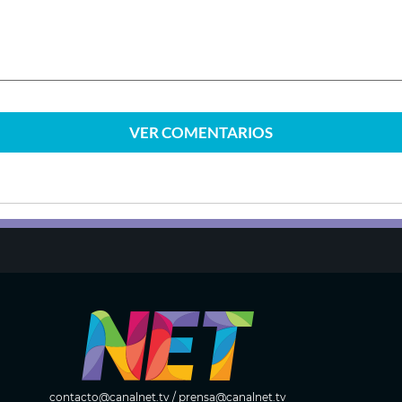
VER
COMENTARIOS
contacto@canalnet.tv
/
prensa@canalnet.tv