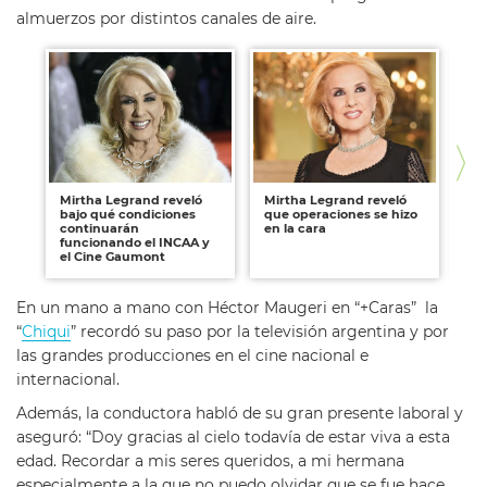
almuerzos por distintos canales de aire.
Mirtha Legrand reveló
Mirtha Legrand reveló
Mi
bajo qué condiciones
que operaciones se hizo
cri
continuarán
en la cara
Jav
funcionando el INCAA y
el Cine Gaumont
En un mano a mano con Héctor Maugeri en “+Caras” la
“
Chiqui
” recordó su paso por la televisión argentina y por
las grandes producciones en el cine nacional e
internacional.
Además, la conductora habló de su gran presente laboral y
aseguró: “Doy gracias al cielo todavía de estar viva a esta
edad. Recordar a mis seres queridos, a mi hermana
especialmente a la que no puedo olvidar que se fue hace