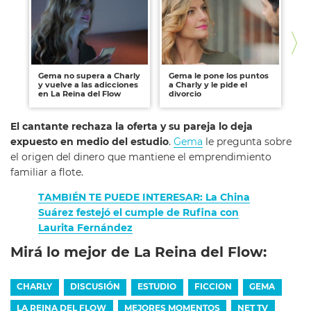
Gema no supera a Charly
Gema le pone los puntos
Ge
y vuelve a las adicciones
a Charly y le pide el
su
en La Reina del Flow
divorcio
de
El cantante rechaza la oferta y su pareja lo deja
expuesto en medio del estudio
.
Gema
le pregunta sobre
el origen del dinero que mantiene el emprendimiento
familiar a flote.
TAMBIÉN TE PUEDE INTERESAR: La China
Suárez festejó el cumple de Rufina con
Laurita Fernández
Mirá lo mejor de La Reina del Flow:
CHARLY
DISCUSIÓN
ESTUDIO
FICCION
GEMA
LA REINA DEL FLOW
MEJORES MOMENTOS
NET TV