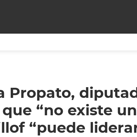
+CARAS
CINE NET
HAIR RECOVERY
TODOS PODEMOS VIAJ
LOS CIELOS
GOSSIP
PARES DE COMEDIA
a Propato, diputa
X ARGENTINA
ENTROMETIDOS EN LA TELE
FIESTAS ARGENTINAS
que “no existe un
TV
ENTRE NOS
BELLEZA FASHION
OCIOS
MODO FONTEVECCHIA
FULL FACE TV
illof “puede liderar
RA UN CAMBIO
PERIODISMO PURO
DESAFÍO 10 AÑOS MEN
REPERFILAR
AGENDA CORPORATIV