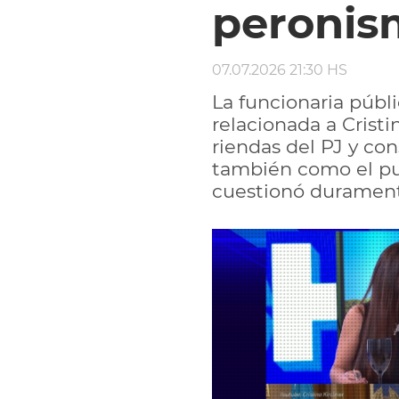
peronis
07.07.2026 21:30 HS
La funcionaria públ
relacionada a Crist
riendas del PJ y con
también como el pun
cuestionó duramente