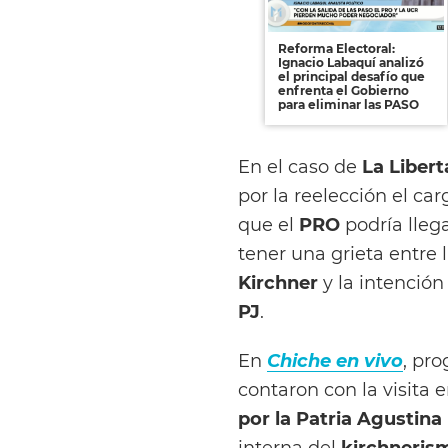
Reforma Electoral:
Ignacio Labaquí analizó
el principal desafío que
enfrenta el Gobierno
para eliminar las PASO
En el caso de
La Liber
por la reelección el ca
que el
PRO
podría lleg
tener una grieta entre 
Kirchner
y la intenció
PJ
.
En
Chiche en vivo
, pr
contaron con la visita 
por la Patria
Agustina
interna del
kirchneris