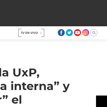
TV EN VIVO
AR
da UxP,
a interna” y
” el
OS
A