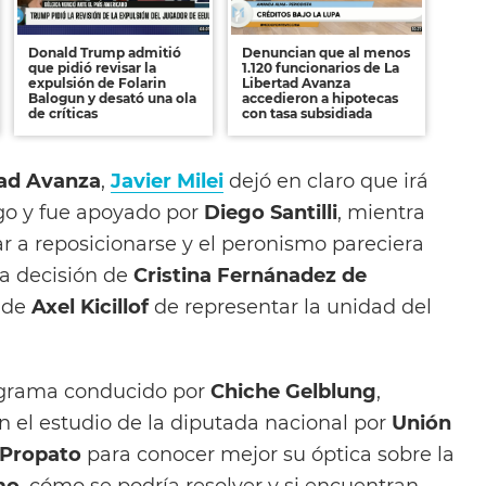
Donald Trump admitió
Denuncian que al menos
que pidió revisar la
1.120 funcionarios de La
expulsión de Folarin
Libertad Avanza
Balogun y desató una ola
accedieron a hipotecas
de críticas
con tasa subsidiada
tad Avanza
,
Javier Milei
dejó en claro que irá
rgo y fue apoyado por
Diego Santilli
, mientra
ar a reposicionarse y el peronismo pareciera
la decisión de
Cristina Fernánadez de
n de
Axel Kicillof
de representar la unidad del
ograma conducido por
Chiche Gelblung
,
en el estudio de la diputada nacional por
Unión
Propato
para conocer mejor su óptica sobre la
mo
, cómo se podría resolver y si encuentran