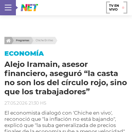
TV EN
VIVO
Programas
Chiche En Vivo
ECONOMÍA
Alejo Iramain, asesor
financiero, aseguró “la casta
no son los del círculo rojo, sino
que los trabajadores”
27.05.2026 21:30 HS
El economista dialogó con 'Chiche en vivo',
reconoció que "la inflación no está bajando",
explicó que "la suba generalizada de precios
finales de la economía sube a menos velocidad"