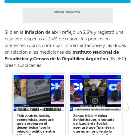
Si bien la
inflación
de abril reflejó un 2,6% y registró una
baja con respecto al 3,4% de marzo, los precios en
diferentes rubros continúan incrementándose y las dudas
en relación a las mediciones del
Instituto Nacional de
Estadística y Censos de la República Argentina
(INDEC)
crean suspicacias.
FMI: Andrés Asiain,
Zonas frías: Mónica
Nic
economista, aseguró
Schlotthauer, diputada
po
que aprobaron el
de Izquierda Social,
Pat
desembolso "por la
aseguró que "plantean
im
relación política entre
que es un privilegio lo
li