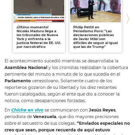
¡Último momento!
Philip Pettit en
El
Nicolás Maduro llega a
Periodismo Puro: "Las
en 
los tribunales de Nueva
declaraciones públicas
dó
York y enfrenta a la
de Javier Milei son
inf
justicia federal de EE. UU.
difíciles de seguir al igual
por narcotráfico
que las de Trump"
El acontecimiento sucedió mientras se desarrollaba la
Asamblea Nacional
y los cronistas realizaban la cobertura
pertinente del minuto a minuto de lo que sucedía en el
Parlamento
venezoloano. Solamente cuatro de los
reporteros gozaron de su libertad y los diez restantes
fueron catalogados, según el ente que dio a conocer la
noticia, como desapariciones forzadas.
En
Chiche en vivo
se comunicaron con
Jesús Reyes
,
periodista de
Venezuela
, que dio mayores precisiones
sobre el secuestro de sus colegas.
“Enviados especiales no
creo que sean, porque recuerda de aquí estuvo