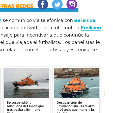
s
se comunicó vía telefónica con
Berenice
ublicado en Twitter una foto junto a
Emiliano
saje para incentivar a que continúe la
l que viajaba el futbolista. Los panelistas le
u relación con el deportistas y Berenice se
Se suspendió la
Desaparición de
Tétr
búsqueda del avión que
Emiliano Sala: las cuatro
pala
trasladaba a Emiliano
hipótesis que maneja la
de t