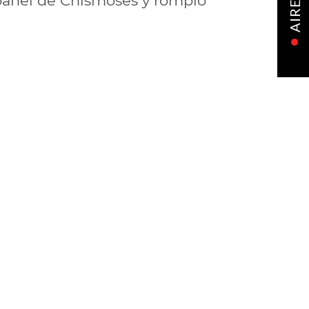
l panel de Chismoses y rompió
AIRE