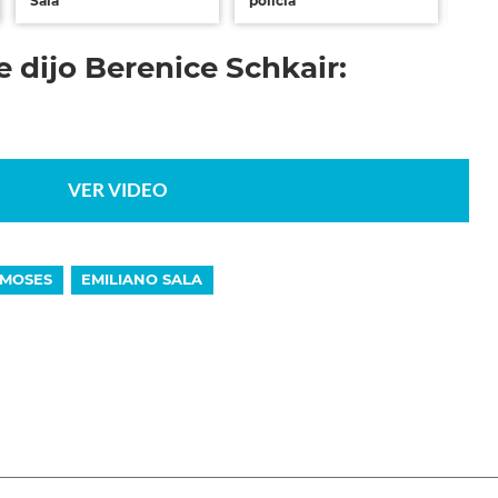
Sala
policía
Sala
e dijo Berenice Schkair:
VER VIDEO
SMOSES
EMILIANO SALA