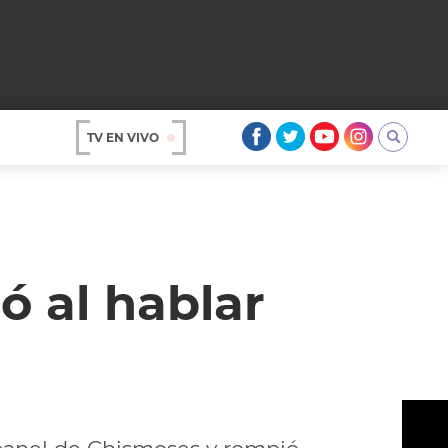
TV EN VIVO
AR
ó al hablar
OS
A