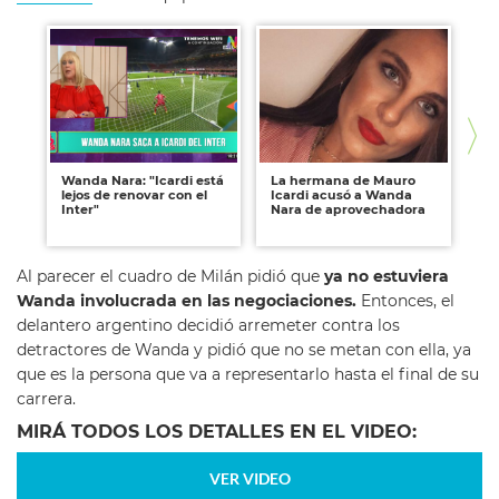
Wanda Nara: "Icardi está
La hermana de Mauro
Wa
lejos de renovar con el
Icardi acusó a Wanda
de
Inter"
Nara de aprovechadora
co
en
Al parecer el cuadro de Milán pidió que
ya no estuviera
Wanda involucrada en las negociaciones.
Entonces, el
delantero argentino decidió arremeter contra los
detractores de Wanda y pidió que no se metan con ella, ya
que es la persona que va a representarlo hasta el final de su
carrera.
MIRÁ TODOS LOS DETALLES EN EL VIDEO:
VER VIDEO