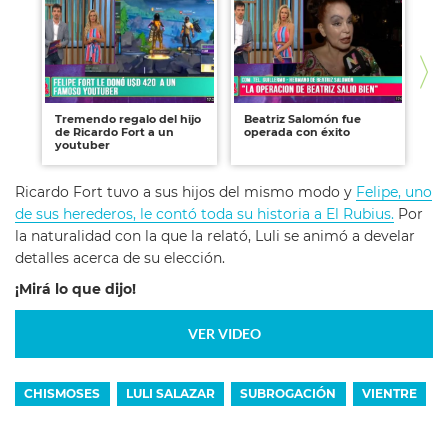
Tremendo regalo del hijo
Beatriz Salomón fue
¿L
de Ricardo Fort a un
operada con éxito
ma
youtuber
Ricardo Fort tuvo a sus hijos del mismo modo y
Felipe, uno
de sus herederos, le contó toda su historia a El Rubius.
Por
la naturalidad con la que la relató, Luli se animó a develar
detalles acerca de su elección.
¡Mirá lo que dijo!
VER VIDEO
CHISMOSES
LULI SALAZAR
SUBROGACIÓN
VIENTRE