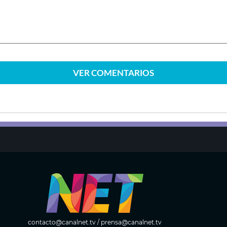
VER
COMENTARIOS
contacto@canalnet.tv
/
prensa@canalnet.tv