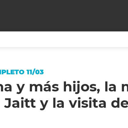
+CARAS
CINE NET
HAIR RECOVERY
TODOS PODEMOS VIAJ
LETO 11/03
LOS CIELOS
GOSSIP
PARES DE COMEDIA
a y más hijos, la
X ARGENTINA
ENTROMETIDOS EN LA TELE
FIESTAS ARGENTINAS
Jaitt y la visita d
TV
ENTRE NOS
BELLEZA FASHION
OCIOS
MODO FONTEVECCHIA
FULL FACE TV
RA UN CAMBIO
PERIODISMO PURO
DESAFÍO 10 AÑOS MEN
REPERFILAR
AGENDA CORPORATIV