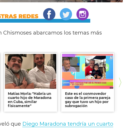
n Chismoses abarcamos los temas más
Matías Morla: "Habría un
Este es el conmovedor
Cono
cuarto hijo de Maradona
caso de la primera pareja
artí
en Cuba, similar
gay que tuvo un hijo por
Herr
físicamente"
subrogación
eveló que
Diego Maradona tendría un cuarto