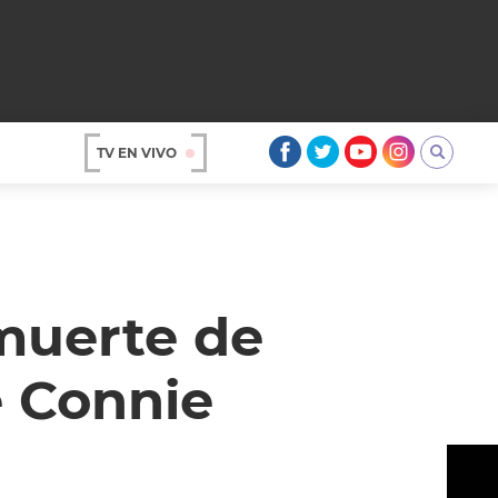
TV EN VIVO
AR
 muerte de
e Connie
OS
A