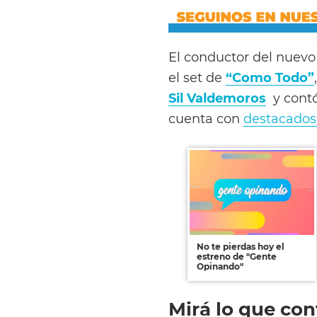
El conductor del nuev
el set de
“Como Todo”
Sil Valdemoros
y contó
cuenta con
destacados
No te pierdas hoy el
estreno de "Gente
Opinando"
Mirá lo que cont