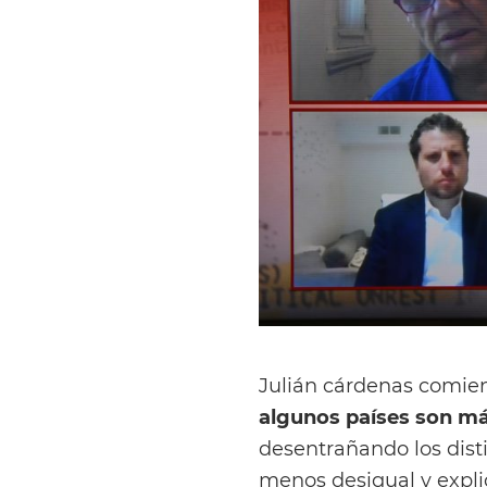
Julián cárdenas comie
algunos países son má
desentrañando los dist
menos desigual y expl