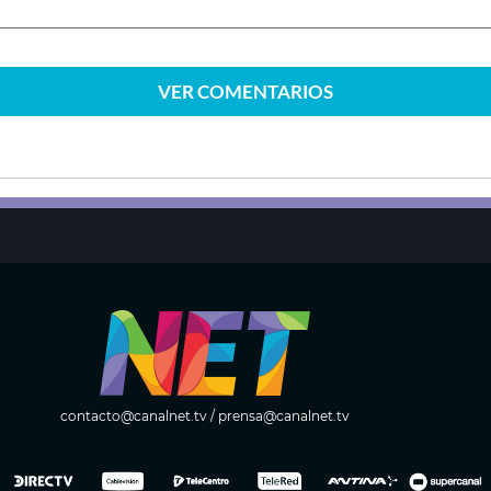
VER
COMENTARIOS
contacto@canalnet.tv
/
prensa@canalnet.tv