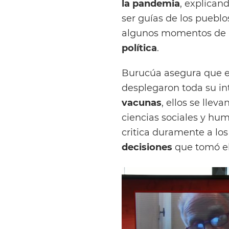
la pandemia
, explican
ser guías de los pueblo
algunos momentos de l
política
.
Burucúa asegura que e
desplegaron toda su in
vacunas
, ellos se llev
ciencias sociales y hu
critica duramente a lo
decisiones
que tomó el