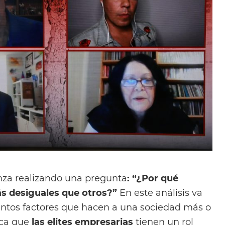
nza realizando una pregunta
: “¿Por qué
s desiguales que otros?”
En este análisis va
intos factores que hacen a una sociedad más o
ica que
las elites empresarias
tienen un rol