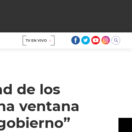
TV EN VIVO
AR
ad de los
na ventana
 gobierno”
OS
A