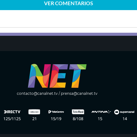
VER
COMENTARIOS
contacto@canalnet.tv
/
prensa@canalnet.tv