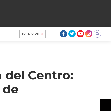
TV EN VIVO
AR
 del Centro:
 de
OS
A