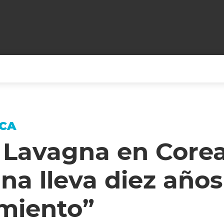
+CARAS
CINE NET
HAIR RECOVERY
TODOS PODEMOS VIAJ
ICA
LOS CIELOS
GOSSIP
PARES DE COMEDIA
 Lavagna en Corea
X ARGENTINA
ENTROMETIDOS EN LA TELE
FIESTAS ARGENTINAS
na lleva diez años
TV
ENTRE NOS
BELLEZA FASHION
OCIOS
MODO FONTEVECCHIA
FULL FACE TV
miento”
RA UN CAMBIO
PERIODISMO PURO
DESAFÍO 10 AÑOS MEN
REPERFILAR
AGENDA CORPORATIV