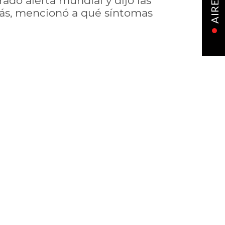
rado alerta mundial y dijo las
AIRE
más, mencionó a qué síntomas