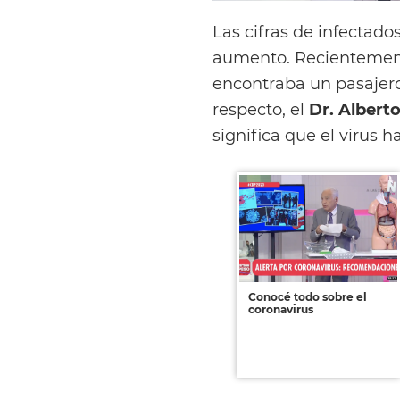
Las cifras de infectado
aumento. Recientement
encontraba un pasajero 
respecto, el
Dr. Albert
significa que el virus h
Conocé todo sobre el
coronavirus