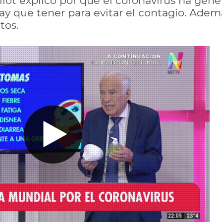
llot explicó por qué el coronavirus ha gene
ay que tener para evitar el contagio. Ade
tos.