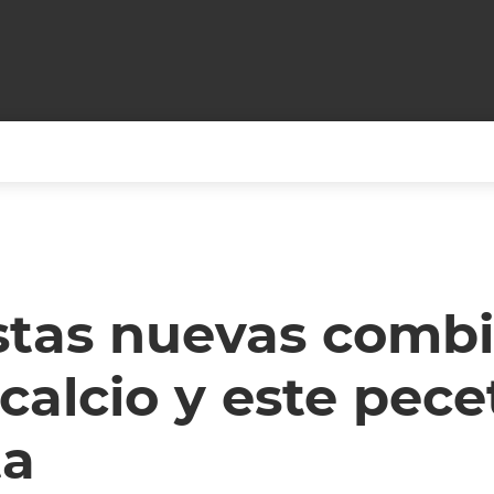
+CARAS
CINE NET
HAIR RECOVERY
TODOS PODEMOS VIAJ
LOS CIELOS
GOSSIP
PARES DE COMEDIA
stas nuevas comb
X ARGENTINA
ENTROMETIDOS EN LA TELE
FIESTAS ARGENTINAS
 calcio y este pece
TV
ENTRE NOS
BELLEZA FASHION
OCIOS
MODO FONTEVECCHIA
FULL FACE TV
ta
RA UN CAMBIO
PERIODISMO PURO
DESAFÍO 10 AÑOS MEN
REPERFILAR
AGENDA CORPORATIV