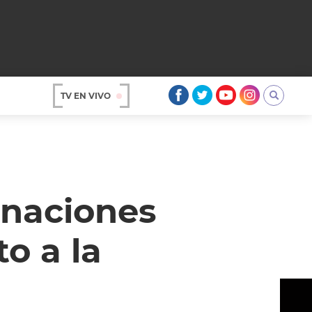
TV EN VIVO
AR
inaciones
to a la
OS
A