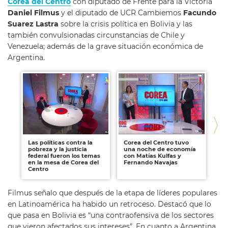
Corea del Centro
con diputado de Frente para la Victoria
Daniel Filmus
y el diputado de UCR Cambiemos
Facundo
Suarez Lastra
sobre la crisis política en Bolivia y las
también convulsionadas circunstancias de Chile y
Venezuela; además de la grave situación económica de
Argentina.
Las políticas contra la
Corea del Centro tuvo
El
pobreza y la justicia
una noche de economía
co
federal fueron los temas
con Matías Kulfas y
pa
en la mesa de Corea del
Fernando Navajas
en
Centro
Filmus señalo que después de la etapa de líderes populares
en Latinoamérica ha habido un retroceso. Destacó que lo
que pasa en Bolivia es “una contraofensiva de los sectores
que vieron afectados sus intereses”. En cuanto a Argentina,