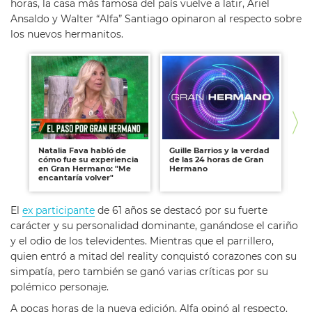
horas, la casa más famosa del país vuelve a latir, Ariel
Ansaldo y Walter “Alfa” Santiago opinaron al respecto sobre
los nuevos hermanitos.
Natalia Fava habló de
Guille Barrios y la verdad
Pi
cómo fue su experiencia
de las 24 horas de Gran
nu
en Gran Hermano: "Me
Hermano
He
encantaría volver"
rol
El
ex participante
de 61 años se destacó por su fuerte
carácter y su personalidad dominante, ganándose el cariño
y el odio de los televidentes. Mientras que el parrillero,
quien entró a mitad del reality conquistó corazones con su
simpatía, pero también se ganó varias críticas por su
polémico personaje.
A pocas horas de la nueva edición, Alfa opinó al respecto.