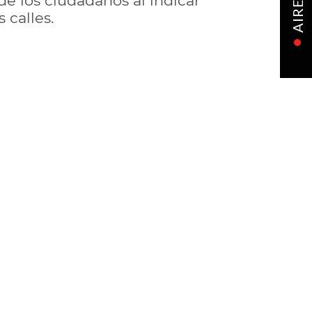
de los ciudadanos al indicar
AIRE
 calles.