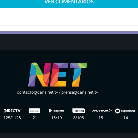
VER
COMENTARIOS
contacto@canalnet.tv
/
prensa@canalnet.tv