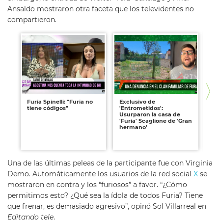
Ansaldo mostraron otra faceta que los televidentes no
compartieron.
Furia Spinelli: "Furia no
Exclusivo de
Exc
tiene códigos"
'Entrometidos':
Fl
Usurparon la casa de
ex
'Furia' Scaglione de 'Gran
raz
hermano'
de
co
co
Una de las últimas peleas de la participante fue con Virginia
Demo. Automáticamente los usuarios de la red social
X
se
mostraron en contra y los “furiosos” a favor. “¿Cómo
permitimos esto? ¿Qué sea la ídola de todos Furia? Tiene
que frenar, es demasiado agresivo”, opinó Sol Villarreal en
Editando tele
.