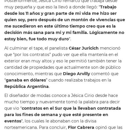
Posteriormente, Jésica Cirio remarcó que trabaja desde
muy pequeña y que eso la llevó a donde llegó: “
Trabajo
desde los 11 años y gran parte de mi vida me hizo ser
quien soy, pero después de un montón de vivencias que
me sucedieron en este último tiempo creo que es la
decisión más sana para mi y mi familia. Lógicamente no
estoy bien, fue todo muy duro
“.
Al culminar el tape, el panelista
César Juricich
mencionó
que “por los contratos” pudo ver que ella mantenía en el
exterior eran muy altos y eso le permitió también tener la
cantidad de propiedades que actualmente son de público
conocimiento, mientras que
Diego Arvilly
comentó que
“
ganaba en dólares
” cuando realizaba trabajos en la
República Argentina
.
El diseñador de modas conoce a Jésica Cirio desde hace
mucho tiempo y nuevamente tomó la palabra para decir
que vio “
contratos en el Sur que la llevaban contratada
para los fines de semana y que esté presente en
eventos
“, los cuales le abonaban con la divisa
norteamericana. Para concluir,
Flor Cabrera
opinó que las