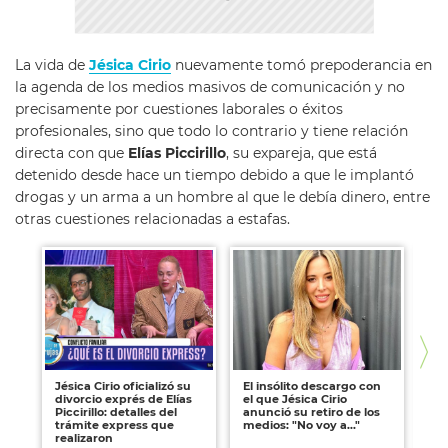
La vida de
Jésica Cirio
nuevamente tomó prepoderancia en
la agenda de los medios masivos de comunicación y no
precisamente por cuestiones laborales o éxitos
profesionales, sino que todo lo contrario y tiene relación
directa con que
Elías Piccirillo
, su expareja, que está
detenido desde hace un tiempo debido a que le implantó
drogas y un arma a un hombre al que le debía dinero, entre
otras cuestiones relacionadas a estafas.
Jésica Cirio oficializó su
El insólito descargo con
Ex
divorcio exprés de Elías
el que Jésica Cirio
‘E
Piccirillo: detalles del
anunció su retiro de los
det
trámite express que
medios: "No voy a..."
mu
realizaron
ocu