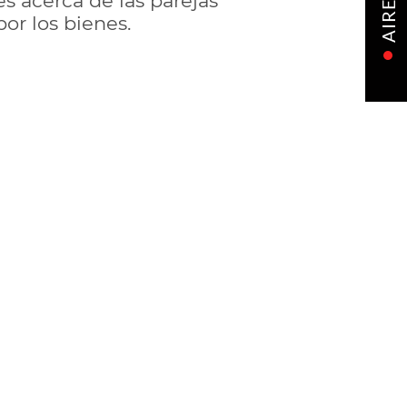
s acerca de las parejas
AIRE
or los bienes.