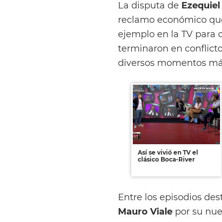
La disputa de
Ezequiel
reclamo económico que 
ejemplo en la TV para 
terminaron en conflicto
diversos momentos más
Así se vivió en TV el
clásico Boca-River
Entre los episodios des
Mauro Viale
por su nue