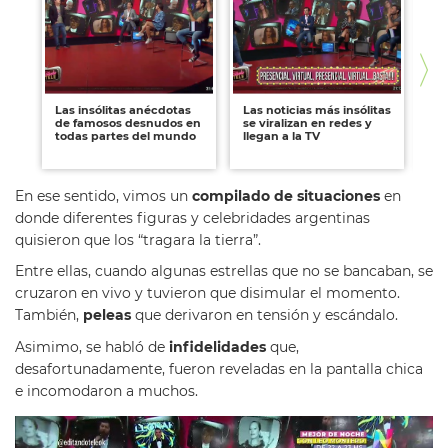
Las insólitas anécdotas
Las noticias más insólitas
La
de famosos desnudos en
se viralizan en redes y
po
todas partes del mundo
llegan a la TV
fa
cr
En ese sentido, vimos un
compilado de situaciones
en
donde diferentes figuras y celebridades argentinas
quisieron que los “tragara la tierra”.
Entre ellas, cuando algunas estrellas que no se bancaban, se
cruzaron en vivo y tuvieron que disimular el momento.
También,
peleas
que derivaron en tensión y escándalo.
Asimimo, se habló de
infidelidades
que,
desafortunadamente, fueron reveladas en la pantalla chica
e incomodaron a muchos.