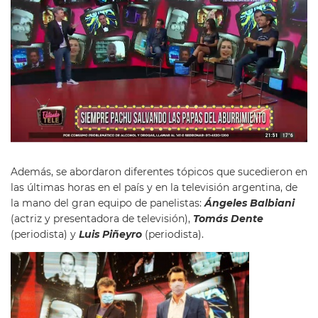
Además, se abordaron diferentes tópicos que sucedieron en
las últimas horas en el país y en la televisión argentina, de
la mano del gran equipo de panelistas:
Ángeles Balbiani
(actriz y presentadora de televisión),
Tomás Dente
(periodista) y
Luis Piñeyro
(periodista).