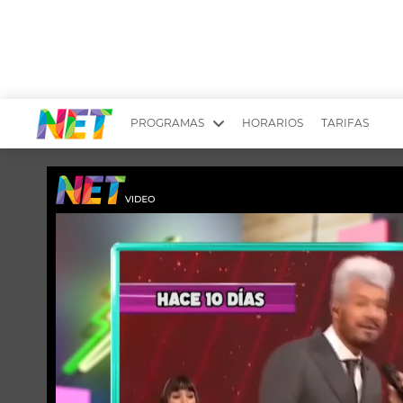
PROGRAMAS
HORARIOS
TARIFAS
MESA PICANTE
BIRI BIRI
YUYITO A LA TARDE
DR. BEAUTY
EMPRENDI2
EL SEÑOR DE 
LONGOBARDI
ARGENTINOS 
QUÉ TE PASA
ESTÉTICA 360 
EL OLIVO BLANCO
CARAS Y NEG
TU LUGAR IDEAL
SCOUTING PA
CHICHE EN VIVO
INTELEXIS TV