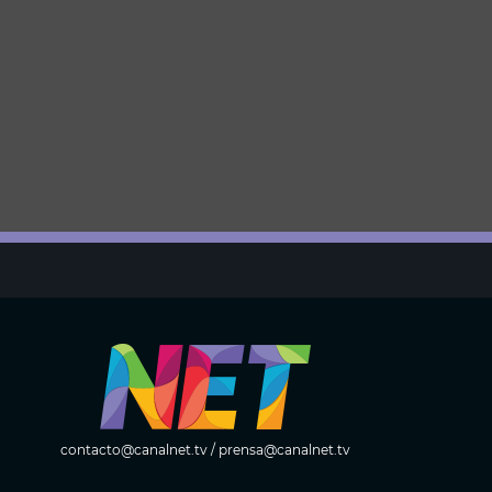
contacto@canalnet.tv
/
prensa@canalnet.tv