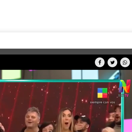
+CARAS
CINE NET
HAIR RECOVERY
TODOS PODEMOS VIAJ
LOS CIELOS
GOSSIP
PARES DE COMEDIA
X ARGENTINA
ENTROMETIDOS EN LA TELE
FIESTAS ARGENTINAS
TV
ENTRE NOS
BELLEZA FASHION
OCIOS
MODO FONTEVECCHIA
FULL FACE TV
RA UN CAMBIO
PERIODISMO PURO
DESAFÍO 10 AÑOS MEN
REPERFILAR
AGENDA CORPORATIV