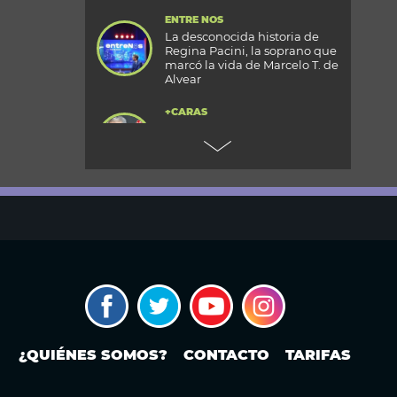
ENTRE NOS
La desconocida historia de
Regina Pacini, la soprano que
marcó la vida de Marcelo T. de
Alvear
+CARAS
Gala 33 Aniversario de Caras:
todos los detalles de la mega
fiesta en el Palacio
Reconquista
TODOS PODEMOS VIAJAR
Aventura en el fin del mundo:
qué se puede hacer en Husky
Park, el centro invernal de
Ushuaia
MODO FONTEVECCHIA
¿Occidente copia a China?: La
carrera por construir el
próximo WeChat
¿QUIÉNES SOMOS?
CONTACTO
TARIFAS
PERIODISMO PURO
Noam Yuran, economista