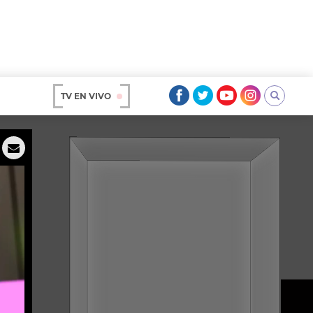
TV EN VIVO
AR
OS
A