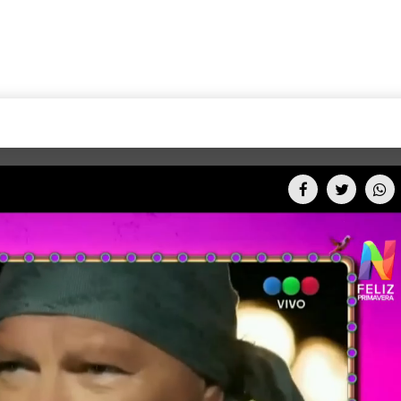
+CARAS
CINE NET
HAIR RECOVERY
TODOS PODEMOS VIAJ
LOS CIELOS
GOSSIP
PARES DE COMEDIA
X ARGENTINA
ENTROMETIDOS EN LA TELE
FIESTAS ARGENTINAS
TV
ENTRE NOS
BELLEZA FASHION
OCIOS
MODO FONTEVECCHIA
FULL FACE TV
RA UN CAMBIO
PERIODISMO PURO
DESAFÍO 10 AÑOS MEN
REPERFILAR
AGENDA CORPORATIV