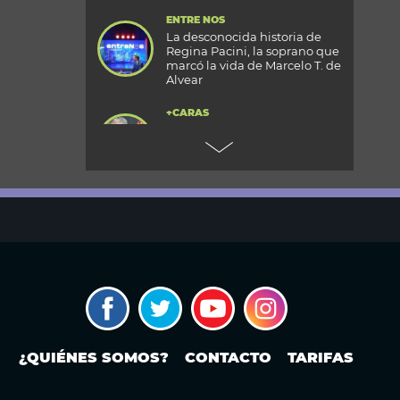
ENTRE NOS
La desconocida historia de
Regina Pacini, la soprano que
marcó la vida de Marcelo T. de
Alvear
+CARAS
Gala 33 Aniversario de Caras:
todos los detalles de la mega
fiesta en el Palacio
Reconquista
TODOS PODEMOS VIAJAR
Aventura en el fin del mundo:
qué se puede hacer en Husky
Park, el centro invernal de
Ushuaia
MODO FONTEVECCHIA
¿Occidente copia a China?: La
carrera por construir el
próximo WeChat
¿QUIÉNES SOMOS?
CONTACTO
TARIFAS
PERIODISMO PURO
Noam Yuran, economista