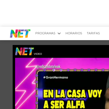
PROGRAMAS
HORARIOS
TARIFAS
MESA PICANTE
BIRI BIRI
YUYITO A LA TARDE
DR. BEAUTY
EMPRENDI2
EL SEÑOR DE 
LONGOBARDI
ARGENTINOS 
QUÉ TE PASA
ESTÉTICA 360 
EL OLIVO BLANCO
CARAS Y NEG
TU LUGAR IDEAL
SCOUTING PA
CHICHE EN VIVO
INTELEXIS TV