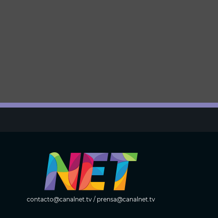
contacto@canalnet.tv
/
prensa@canalnet.tv