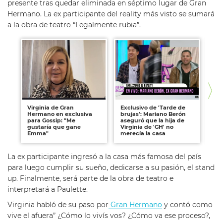
presente tras quedar eliminada en séptimo lugar de Gran
Hermano. La ex participante del reality más visto se sumará
a la obra de teatro “Legalmente rubia”.
Virginia de Gran
Exclusivo de 'Tarde de
Gr
Hermano en exclusiva
brujas': Mariano Berón
An
para Gossip: "Me
aseguró que la hija de
cu
gustaría que gane
Virginia de 'GH' no
que
Emma"
merecía la casa
nu
La ex participante ingresó a la casa más famosa del país
para luego cumplir su sueño, dedicarse a su pasión, el stand
up. Finalmente, será parte de la obra de teatro e
interpretará a Paulette.
Virginia habló de su paso por
Gran Hermano
y contó como
vive el afuera” ¿Cómo lo vivís vos? ¿Cómo va ese proceso?,