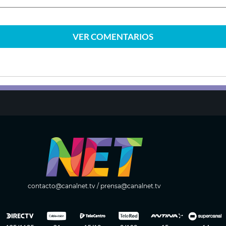
VER
COMENTARIOS
contacto@canalnet.tv
/
prensa@canalnet.tv