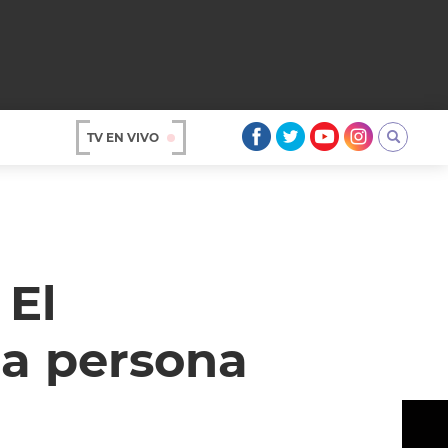
TV EN VIVO
AR
 El
na persona
OS
A