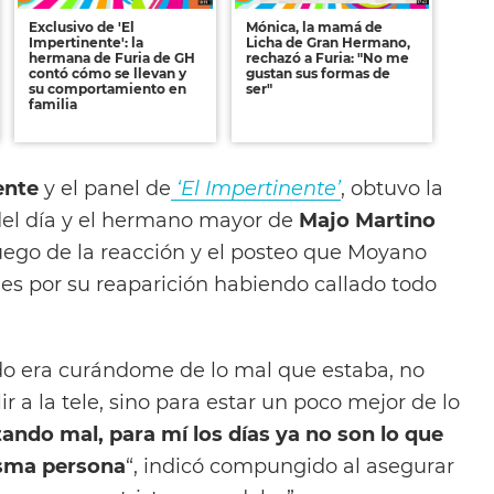
Exclusivo de 'El
Mónica, la mamá de
Impertinente': la
Licha de Gran Hermano,
hermana de Furia de GH
rechazó a Furia: "No me
contó cómo se llevan y
gustan sus formas de
su comportamiento en
ser"
familia
ente
y el panel de
‘El Impertinente’
, obtuvo la
el día y el hermano mayor de
Majo Martino
 luego de la reacción y el posteo que Moyano
les por su reaparición habiendo callado todo
do era curándome de lo mal que estaba, no
r a la tele, sino para estar un poco mejor de lo
tando mal, para mí
los días ya no son lo que
isma persona
“, indicó compungido al asegurar