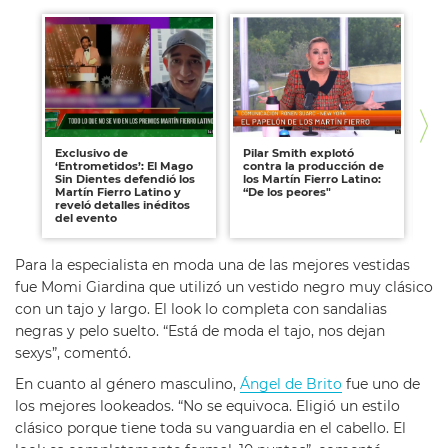
Exclusivo de
Pilar Smith explotó
El
‘Entrometidos’: El Mago
contra la producción de
lo
Sin Dientes defendió los
los Martín Fierro Latino:
se
Martín Fierro Latino y
“De los peores"
"E
reveló detalles inéditos
de
del evento
di
Para la especialista en moda una de las mejores vestidas
fue Momi Giardina que utilizó un vestido negro muy clásico
con un tajo y largo. El look lo completa con sandalias
negras y pelo suelto. “Está de moda el tajo, nos dejan
sexys”, comentó.
En cuanto al género masculino,
Ángel de Brito
fue uno de
los mejores lookeados. “No se equivoca. Eligió un estilo
clásico porque tiene toda su vanguardia en el cabello. El