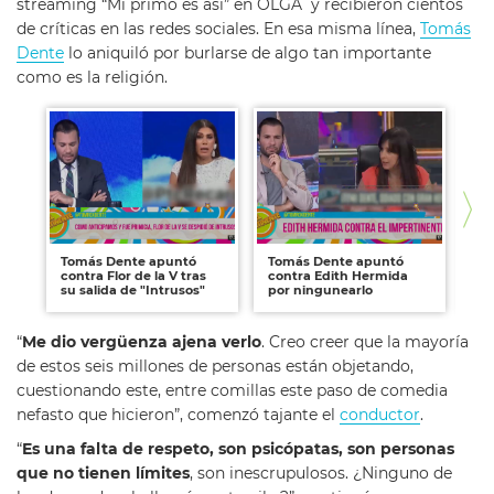
streaming “Mi primo es así” en OLGA y recibieron cientos
de críticas en las redes sociales. En esa misma línea,
Tomás
Dente
lo aniquiló por burlarse de algo tan importante
como es la religión.
Tomás Dente apuntó
Tomás Dente apuntó
To
contra Flor de la V tras
contra Edith Hermida
fu
su salida de "Intrusos"
por ningunearlo
Wa
“
Me dio vergüenza ajena verlo
. Creo creer que la mayoría
de estos seis millones de personas están objetando,
cuestionando este, entre comillas este paso de comedia
nefasto que hicieron”, comenzó tajante el
conductor
.
“
Es una falta de respeto, son psicópatas, son personas
que no tienen límites
, son inescrupulosos. ¿Ninguno de