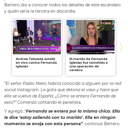
Bertero dio a conocer todos los detalles de este escándalo
y quién sería la tercera en discordia.
Andrea Taboada estalló
El marido de Fernanda
Fe
en vivo contra Fernanda
Iglesias fue sometido a
me
Iglesias
una operación de
Ma
cerebro
co
“E
l señor Pablo Nieto habría conocido a alguien por la red
social Instagram. La gota que detona el vaso y hace que
ella se vuelva de España. ¿Cómo se entera Fernanda de
esto?”
Comenzó contando el panelista.
Y agregó: “
Fernanda se entera por la misma chica. Ella
le dice ‘estoy saliendo con tu marido
‘. Ella en ningún
momento se enoja con esta persona”
. continuó Bertero.