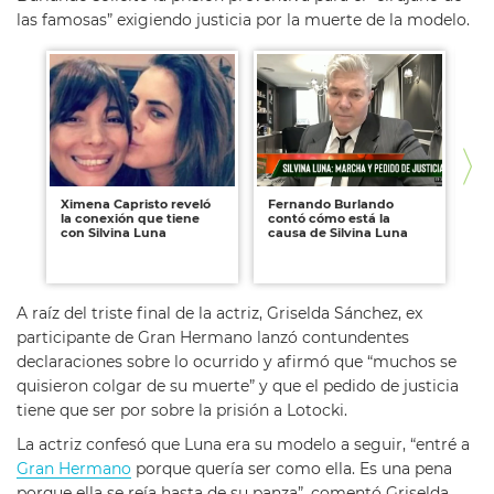
las famosas” exigiendo justicia por la muerte de la modelo.
Ximena Capristo reveló
Fernando Burlando
La
la conexión que tiene
contó cómo está la
Ci
con Silvina Luna
causa de Silvina Luna
de 
de
sí”
A raíz del triste final de la actriz, Griselda Sánchez, ex
participante de Gran Hermano lanzó contundentes
declaraciones sobre lo ocurrido y afirmó que “muchos se
quisieron colgar de su muerte” y que el pedido de justicia
tiene que ser por sobre la prisión a Lotocki.
La actriz confesó que Luna era su modelo a seguir, “entré a
Gran Hermano
porque quería ser como ella. Es una pena
porque ella se reía hasta de su panza”, comentó Griselda