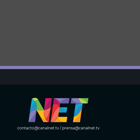
contacto@canalnet.tv
/
prensa@canalnet.tv