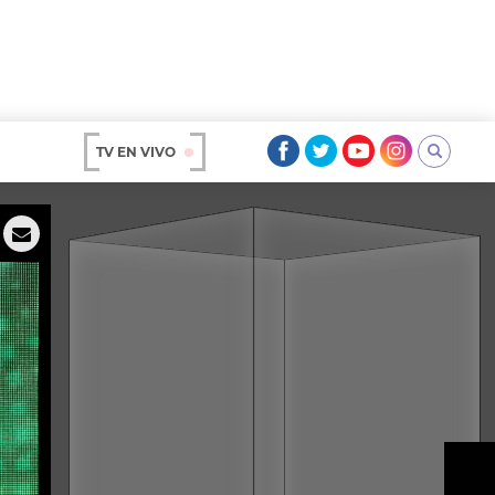
TV EN VIVO
AR
OS
A