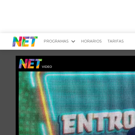
PROGRAMAS
HORARIOS
TARIFAS
MESA PICANTE
BIRI BIRI
YUYITO A LA TARDE
DR. BEAUTY
EMPRENDI2
EL SEÑOR DE 
LONGOBARDI
ARGENTINOS 
QUÉ TE PASA
ESTÉTICA 360 
EL OLIVO BLANCO
CARAS Y NEG
TU LUGAR IDEAL
SCOUTING PA
CHICHE EN VIVO
INTELEXIS TV