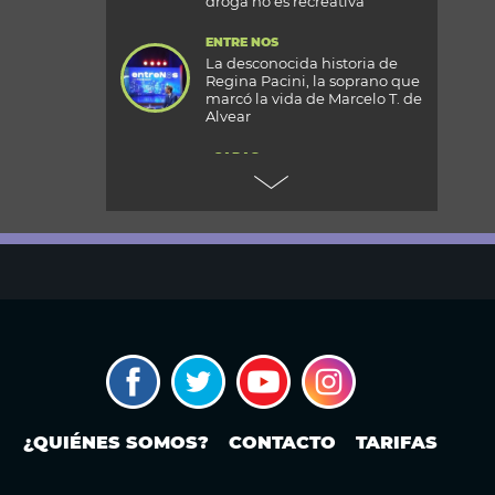
droga no es recreativa”
ENTRE NOS
La desconocida historia de
Regina Pacini, la soprano que
marcó la vida de Marcelo T. de
Alvear
+CARAS
Gala 33 Aniversario de Caras:
todos los detalles de la mega
fiesta en el Palacio
Reconquista
TODOS PODEMOS VIAJAR
Aventura en el fin del mundo:
qué se puede hacer en Husky
Park, el centro invernal de
Ushuaia
MODO FONTEVECCHIA
El Papa León XIV visitará la
República Argentina:
¿QUIÉNES SOMOS?
CONTACTO
TARIFAS
¿cuándo? ¿En qué ciudades o
provincias estará?