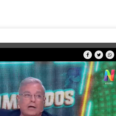
+CARAS
CINE NET
HAIR RECOVERY
TODOS PODEMOS VIAJ
LOS CIELOS
GOSSIP
PARES DE COMEDIA
X ARGENTINA
ENTROMETIDOS EN LA TELE
FIESTAS ARGENTINAS
TV
ENTRE NOS
BELLEZA FASHION
OCIOS
MODO FONTEVECCHIA
FULL FACE TV
RA UN CAMBIO
PERIODISMO PURO
DESAFÍO 10 AÑOS MEN
REPERFILAR
AGENDA CORPORATIV