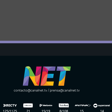
contacto@canalnet.tv
/
prensa@canalnet.tv