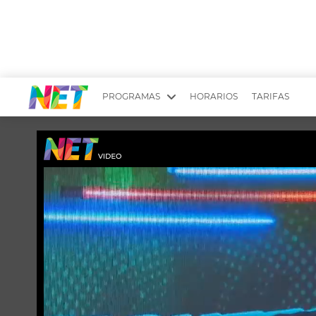
PROGRAMAS
HORARIOS
TARIFAS
MESA PICANTE
BIRI BIRI
YUYITO A LA TARDE
DR. BEAUTY
EMPRENDI2
EL SEÑOR DE 
LONGOBARDI
ARGENTINOS 
QUÉ TE PASA
ESTÉTICA 360 
EL OLIVO BLANCO
CARAS Y NEG
TU LUGAR IDEAL
SCOUTING PA
CHICHE EN VIVO
INTELEXIS TV