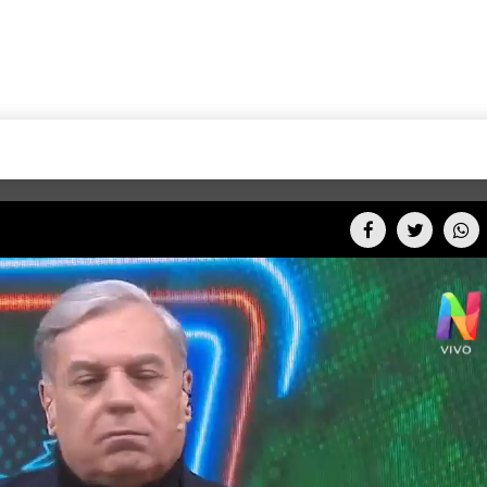
+CARAS
CINE NET
HAIR RECOVERY
TODOS PODEMOS VIAJ
LOS CIELOS
GOSSIP
PARES DE COMEDIA
X ARGENTINA
ENTROMETIDOS EN LA TELE
FIESTAS ARGENTINAS
TV
ENTRE NOS
BELLEZA FASHION
OCIOS
MODO FONTEVECCHIA
FULL FACE TV
RA UN CAMBIO
PERIODISMO PURO
DESAFÍO 10 AÑOS MEN
REPERFILAR
AGENDA CORPORATIV