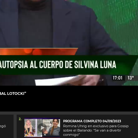
BAL LOTOCKI”
2.
PROGRAMA COMPLETO 04/09/2023
negó
Romina Uhrig en exclusivo para Gossip
sobre el Bailando: “Se van a divertir
conmigo”