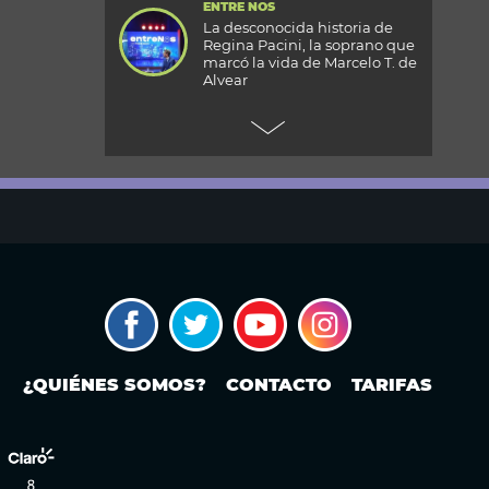
ENTRE NOS
La desconocida historia de
Regina Pacini, la soprano que
marcó la vida de Marcelo T. de
Alvear
+CARAS
Gala 33 Aniversario de Caras:
todos los detalles de la mega
fiesta en el Palacio
Reconquista
TODOS PODEMOS VIAJAR
Aventura en el fin del mundo:
qué se puede hacer en Husky
Park, el centro invernal de
Ushuaia
MODO FONTEVECCHIA
Ley de Tierras: la historia
¿QUIÉNES SOMOS?
CONTACTO
TARIFAS
detrás de una discusión que
vuelve a poner en el centro la
propiedad extranjera y la
soberanía
PERIODISMO PURO