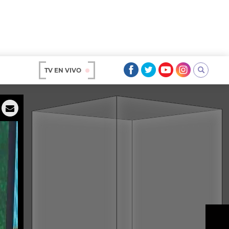
TV EN VIVO
AR
OS
A