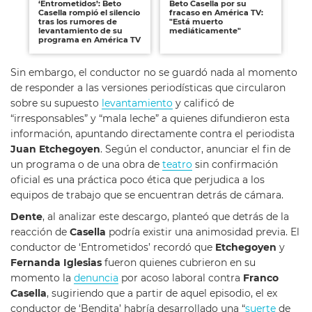
‘Entrometidos’: Beto
Beto Casella por su
Be
Casella rompió el silencio
fracaso en América TV:
co
tras los rumores de
"Está muerto
as
levantamiento de su
mediáticamente"
Am
programa en América TV
Sin embargo, el conductor no se guardó nada al momento
de responder a las versiones periodísticas que circularon
sobre su supuesto
levantamiento
y calificó de
“irresponsables” y “mala leche” a quienes difundieron esta
información, apuntando directamente contra el periodista
Juan Etchegoyen
. Según el conductor, anunciar el fin de
un programa o de una obra de
teatro
sin confirmación
oficial es una práctica poco ética que perjudica a los
equipos de trabajo que se encuentran detrás de cámara.
Dente
, al analizar este descargo, planteó que detrás de la
reacción de
Casella
podría existir una animosidad previa. El
conductor de ‘Entrometidos’ recordó que
Etchegoyen
y
Fernanda Iglesias
fueron quienes cubrieron en su
momento la
denuncia
por acoso laboral contra
Franco
Casella
, sugiriendo que a partir de aquel episodio, el ex
conductor de ‘Bendita’ habría desarrollado una “
suerte
de