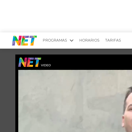
PROGRAMAS
HORARIOS
TARIFAS
MESA PICANTE
BIRI BIRI
YUYITO A LA TARDE
DR. BEAUTY
EMPRENDI2
EL SEÑOR DE 
LONGOBARDI
ARGENTINOS 
QUÉ TE PASA
ESTÉTICA 360 
EL OLIVO BLANCO
CARAS Y NEG
TU LUGAR IDEAL
SCOUTING PA
CHICHE EN VIVO
INTELEXIS TV