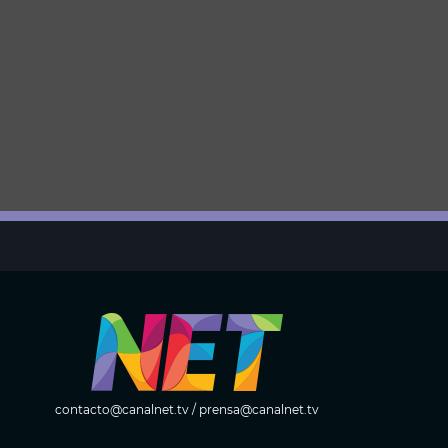
contacto@canalnet.tv
/
prensa@canalnet.tv