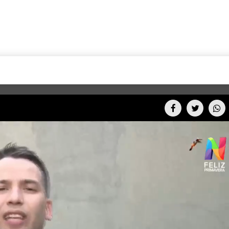
+CARAS
CINE NET
HAIR RECOVERY
TODOS PODEMOS VIAJ
LOS CIELOS
GOSSIP
PARES DE COMEDIA
X ARGENTINA
ENTROMETIDOS EN LA TELE
FIESTAS ARGENTINAS
TV
ENTRE NOS
BELLEZA FASHION
OCIOS
MODO FONTEVECCHIA
FULL FACE TV
RA UN CAMBIO
PERIODISMO PURO
DESAFÍO 10 AÑOS MEN
REPERFILAR
AGENDA CORPORATIV