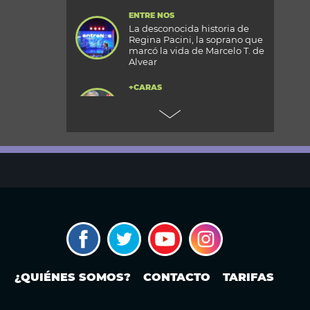
ENTRE NOS
La desconocida historia de
Regina Pacini, la soprano que
marcó la vida de Marcelo T. de
Alvear
+CARAS
Gala 33 Aniversario de Caras:
todos los detalles de la mega
fiesta en el Palacio
Reconquista
TODOS PODEMOS VIAJAR
Aventura en el fin del mundo:
qué se puede hacer en Husky
Park, el centro invernal de
Ushuaia
MODO FONTEVECCHIA
Ley de Tierras: la historia
detrás de una discusión que
vuelve a poner en el centro la
¿QUIÉNES SOMOS?
CONTACTO
TARIFAS
propiedad extranjera y la
soberanía