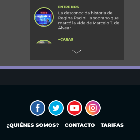
ENTRE NOS
La desconocida historia de
Regina Pacini, la soprano que
marcó la vida de Marcelo T. de
Alvear
+CARAS
Gala 33 Aniversario de Caras:
todos los detalles de la mega
fiesta en el Palacio
Reconquista
TODOS PODEMOS VIAJAR
Aventura en el fin del mundo:
qué se puede hacer en Husky
Park, el centro invernal de
Ushuaia
MODO FONTEVECCHIA
¿Occidente copia a China?: La
carrera por construir el
próximo WeChat
¿QUIÉNES SOMOS?
CONTACTO
TARIFAS
PERIODISMO PURO
Noam Yuran, economista