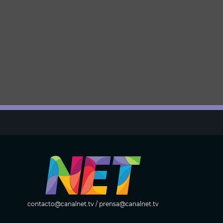
contacto@canalnet.tv
/
prensa@canalnet.tv