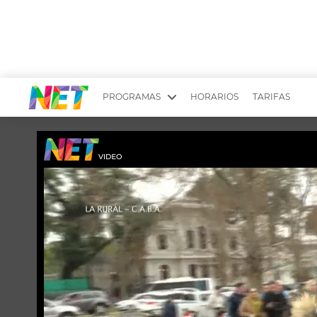
PROGRAMAS
HORARIOS
TARIFAS
MESA PICANTE
BIRI BIRI
YUYITO A LA TARDE
DR. BEAUTY
EMPRENDI2
EL SEÑOR DE 
LONGOBARDI
ARGENTINOS 
QUÉ TE PASA
ESTÉTICA 360 
EL OLIVO BLANCO
CARAS Y NEG
TU LUGAR IDEAL
SCOUTING PA
CHICHE EN VIVO
INTELEXIS TV