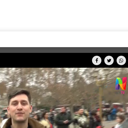
+CARAS
CINE NET
HAIR RECOVERY
TODOS PODEMOS VIAJ
LOS CIELOS
GOSSIP
PARES DE COMEDIA
X ARGENTINA
ENTROMETIDOS EN LA TELE
FIESTAS ARGENTINAS
TV
ENTRE NOS
BELLEZA FASHION
OCIOS
MODO FONTEVECCHIA
FULL FACE TV
RA UN CAMBIO
PERIODISMO PURO
DESAFÍO 10 AÑOS MEN
REPERFILAR
AGENDA CORPORATIV