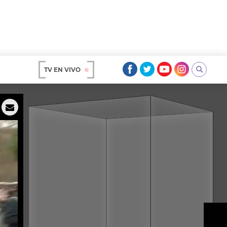
TV EN VIVO
AR
OS
A