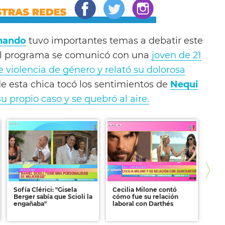
nando
tuvo importantes temas a debatir este
del programa se comunicó con una
joven de 21
 violencia de género y relató su dolorosa
de esta chica tocó los sentimientos de
Nequi
su propio caso y se quebró al aire.
Sofía Clérici: "Gisela
Cecilia Milone contó
Daia
Berger sabía que Scioli la
cómo fue su relación
cibe
engañaba"
laboral con Darthés
bús