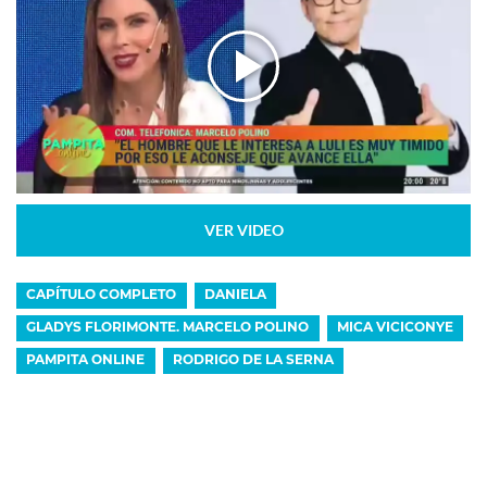
VER VIDEO
CAPÍTULO COMPLETO
DANIELA
GLADYS FLORIMONTE. MARCELO POLINO
MICA VICICONYE
PAMPITA ONLINE
RODRIGO DE LA SERNA