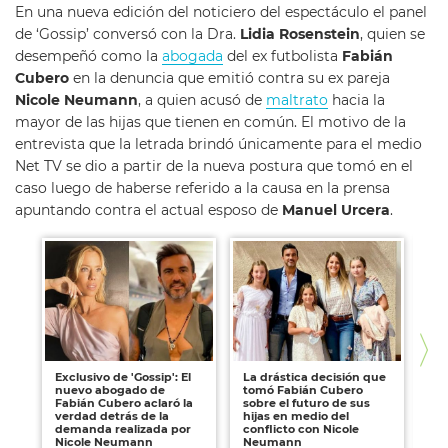
En una nueva edición del noticiero del espectáculo el panel
de ‘Gossip’ conversó con la Dra.
Lidia Rosenstein
, quien se
desempeñó como la
abogada
del ex futbolista
Fabián
Cubero
en la denuncia que emitió contra su ex pareja
Nicole Neumann
, a quien acusó de
maltrato
hacia la
mayor de las hijas que tienen en común. El motivo de la
entrevista que la letrada brindó únicamente para el medio
Net TV se dio a partir de la nueva postura que tomó en el
caso luego de haberse referido a la causa en la prensa
apuntando contra el actual esposo de
Manuel Urcera
.
Exclusivo de 'Gossip': El
La drástica decisión que
El
nuevo abogado de
tomó Fabián Cubero
Fa
Fabián Cubero aclaró la
sobre el futuro de sus
Ne
verdad detrás de la
hijas en medio del
demanda realizada por
conflicto con Nicole
Nicole Neumann
Neumann