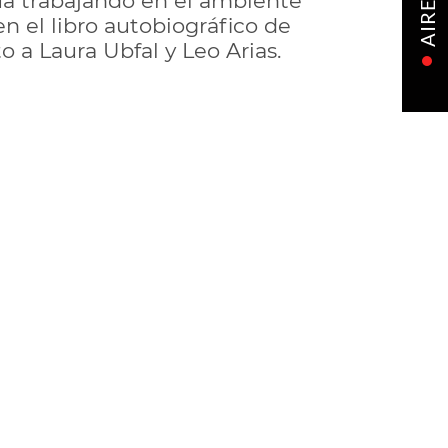
núa trabajando en el ambiente
AIRE
en el libro autobiográfico de
 a Laura Ubfal y Leo Arias.