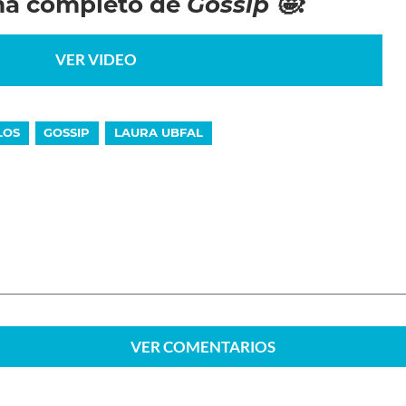
ma completo de
Gossip 🤩:
VER VIDEO
LOS
GOSSIP
LAURA UBFAL
VER
COMENTARIOS