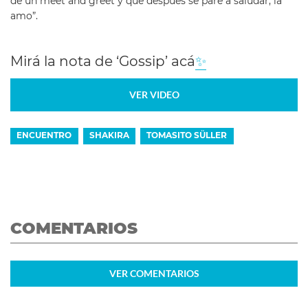
de un meet and greet y que después se pare a saludar, la
amo”.
Mirá la nota de ‘Gossip’ acá
✨
VER VIDEO
ENCUENTRO
SHAKIRA
TOMASITO SÜLLER
COMENTARIOS
VER
COMENTARIOS