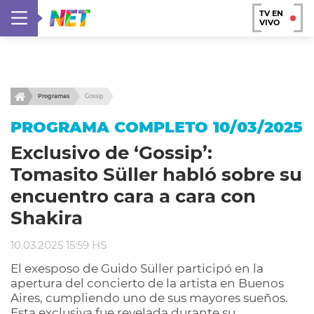
TV EN
VIVO
Programas
Gossip
PROGRAMA COMPLETO 10/03/2025
Exclusivo de ‘Gossip’:
Tomasito Süller habló sobre su
encuentro cara a cara con
Shakira
10.03.2025 15:59 HS
El exesposo de Guido Süller participó en la
apertura del concierto de la artista en Buenos
Aires, cumpliendo uno de sus mayores sueños.
Esta exclusiva fue revelada durante su