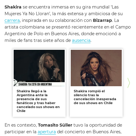
Shakira
se encuentra inmersa en su gira mundial ‘Las
Mujeres Ya No Lloran’, la más extensa y ambiciosa de su
carrera
, inspirada en su colaboración con
Bizarrap
. La
artista colombiana se presentó recientemente en el Campo
Argentino de Polo en Buenos Aires, donde emocionó a
miles de fans tras siete años de
ausencia
.
Shakira llegó a la
Shakira rompió el
Ex
Argentina ante la
silencio tras la
‘E
presencia de sus
cancelación inesperada
de
fanáticos y tras haber
de sus shows en Chile
im
cancelado sus shows en
in
Chile
En es contexto,
Tomasito Süller
tuvo la oportunidad de
participar en la
apertura
del concierto en Buenos Aires,