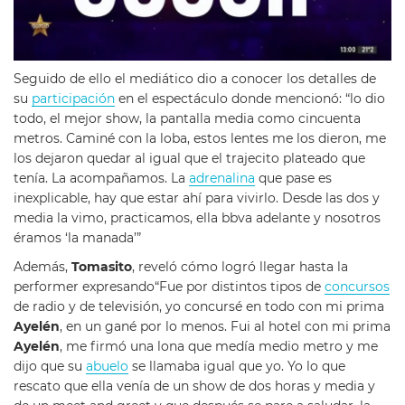
Seguido de ello el mediático dio a conocer los detalles de
su
participación
en el espectáculo donde mencionó: “lo dio
todo, el mejor show, la pantalla media como cincuenta
metros. Caminé con la loba, estos lentes me los dieron, me
los dejaron quedar al igual que el trajecito plateado que
tenía. La acompañamos. La
adrenalina
que pase es
inexplicable, hay que estar ahí para vivirlo. Desde las dos y
media la vimo, practicamos, ella bbva adelante y nosotros
éramos ‘la manada’”
Además,
Tomasito
, reveló cómo logró llegar hasta la
performer expresando“Fue por distintos tipos de
concursos
de radio y de televisión, yo concursé en todo con mi prima
Ayelén
, en un gané por lo menos. Fui al hotel con mi prima
Ayelén
, me firmó una lona que medía medio metro y me
dijo que su
abuelo
se llamaba igual que yo. Yo lo que
rescato que ella venía de un show de dos horas y media y