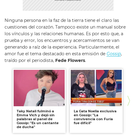
Ninguna persona en la faz de la tierra tiene el claro las
cuestiones del corazón. Tampoco existe un manual sobre
los vínculos y las relaciones humanas. Es por esto que, a
prueba y error, los encuentros y acercamientos se van
generando a raíz de la experiencia. Particularmente, el
amor fue el tema destacado en esta emisión de
Gossip
,
traído por el periodista,
Fede Flowers
.
Taky Natali fulminó a
La Gata Noelia exclusiva
Ex
Emma Vich y dejó sin
en Gossip: "La
Sc
palabras al panel de
convivencia con Furia
de
Gossip: "Es un cantante
fue difícil"
po
de ducha"