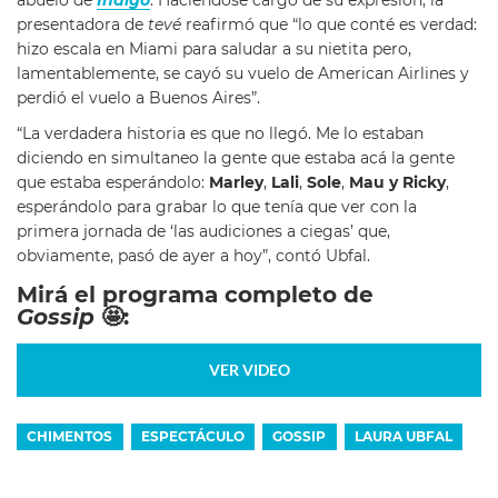
abuelo de
Índigo
. Haciéndose cargo de su expresión, la
presentadora de
tevé
reafirmó que “lo que conté es verdad:
hizo escala en Miami para saludar a su nietita pero,
lamentablemente, se cayó su vuelo de American Airlines y
perdió el vuelo a Buenos Aires”.
“La verdadera historia es que no llegó. Me lo estaban
diciendo en simultaneo la gente que estaba acá la gente
que estaba esperándolo:
Marley
,
Lali
,
Sole
,
Mau y Ricky
,
esperándolo para grabar lo que tenía que ver con la
primera jornada de ‘las audiciones a ciegas’ que,
obviamente, pasó de ayer a hoy”, contó Ubfal.
Mirá el programa completo de
Gossip
🤩:
VER VIDEO
CHIMENTOS
ESPECTÁCULO
GOSSIP
LAURA UBFAL