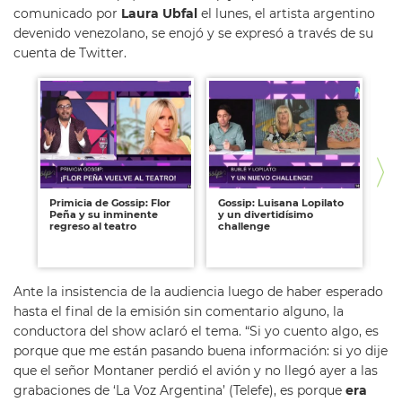
comunicado por
Laura Ubfal
el lunes, el artista argentino
devenido venezolano, se enojó y se expresó a través de su
cuenta de Twitter.
Primicia de Gossip: Flor
Gossip: Luisana Lopilato
Lu
Peña y su inminente
y un divertidísimo
Sa
regreso al teatro
challenge
re
di
Ma
Ante la insistencia de la audiencia luego de haber esperado
hasta el final de la emisión sin comentario alguno, la
conductora del show aclaró el tema. “Si yo cuento algo, es
porque que me están pasando buena información: si yo dije
que el señor Montaner perdió el avión y no llegó ayer a las
grabaciones de ‘La Voz Argentina’ (Telefe), es porque
era