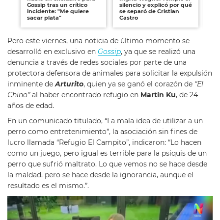
Gossip tras un crítico
silencio y explicó por qué
Ma
incidente: "Me quiere
se separó de Cristian
Os
sacar plata"
Castro
Pero este viernes, una noticia de último momento se
desarrolló en exclusivo en
Gossip
, ya que se realizó una
denuncia a través de redes sociales por parte de una
protectora defensora de animales para solicitar la expulsión
inminente de
Arturito
, quien ya se ganó el corazón de
“El
Chino”
al haber encontrado refugio en
Martín Ku
, de 24
años de edad.
En un comunicado titulado, “La mala idea de utilizar a un
perro como entretenimiento”, la asociación sin fines de
lucro llamada “Refugio El Campito”, indicaron: “Lo hacen
como un juego, pero igual es terrible para la psiquis de un
perro que sufrió maltrato. Lo que vemos no se hace desde
la maldad, pero se hace desde la ignorancia, aunque el
resultado es el mismo.”.