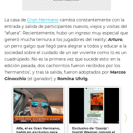
La casa de
Gran Hermano
cambia constantemente con la
entrada y salida de participantes nuevos, viejos y visitas del
“afuera”. Recientemente, hubo un ingreso muy especial que
generó mucha ternura a los jugadores del reality:
Arturo
,
un perro galgo que llegó para alegrar a todos y educar a la
sociedad sobre el cuidado de un ser viviente como lo es un
cuadrúpedo. No es la primera vez que sucede esto: en la
edición pasada, dos cachorritos fueron recibidos por los
‘hermanitos’, y tras la salida, fueron adoptados por
Marcos
Ginocchio
(el ganador) y
Romina Uhrig
.
Alfa, el ex Gran Hermano,
Exclusivo de 'Gossip':
Ex
habló en exclusivo para
Ingrid Wagner rompió el
pa