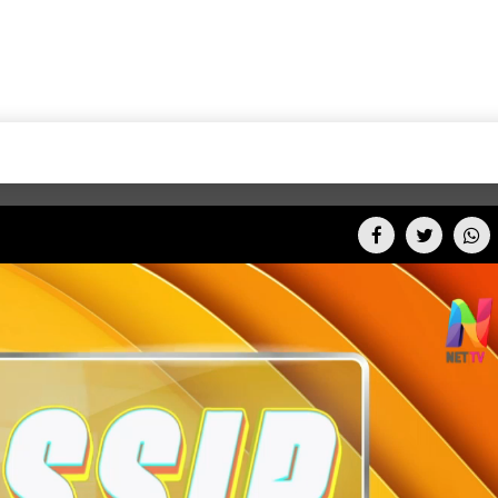
+CARAS
CINE NET
HAIR RECOVERY
TODOS PODEMOS VIAJ
LOS CIELOS
GOSSIP
PARES DE COMEDIA
X ARGENTINA
ENTROMETIDOS EN LA TELE
FIESTAS ARGENTINAS
TV
ENTRE NOS
BELLEZA FASHION
OCIOS
MODO FONTEVECCHIA
FULL FACE TV
RA UN CAMBIO
PERIODISMO PURO
DESAFÍO 10 AÑOS MEN
REPERFILAR
AGENDA CORPORATIV