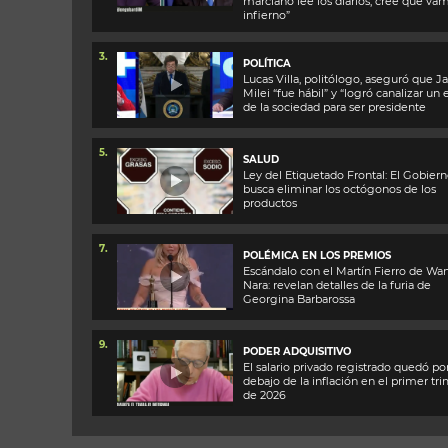
marciano lee los diarios, cree que vam
infierno”
3.
POLÍTICA
Lucas Villa, politólogo, aseguró que Ja
Milei “fue hábil” y “logró canalizar un 
de la sociedad para ser presidente
5.
SALUD
Ley del Etiquetado Frontal: El Gobier
busca eliminar los octógonos de los
productos
7.
POLÉMICA EN LOS PREMIOS
Escándalo con el Martín Fierro de Wa
Nara: revelan detalles de la furia de
Georgina Barbarossa
9.
PODER ADQUISITIVO
El salario privado registrado quedó po
debajo de la inflación en el primer tr
de 2026