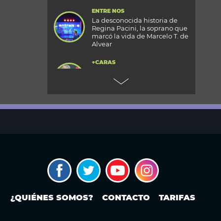
ENTRE NOS
La desconocida historia de
Regina Pacini, la soprano que
marcó la vida de Marcelo T. de
Alvear
+CARAS
Gala 33 Aniversario de Caras:
todos los detalles de la mega
fiesta en el Palacio
Reconquista
TODOS PODEMOS VIAJAR
Aventura en el fin del mundo:
qué se puede hacer en Husky
Park, el centro invernal de
Ushuaia
MODO FONTEVECCHIA
¿Occidente copia a China?: La
carrera por construir el
próximo WeChat
¿QUIÉNES SOMOS?
CONTACTO
TARIFAS
PERIODISMO PURO
Noam Yuran, economista