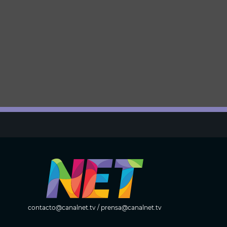
contacto@canalnet.tv
/
prensa@canalnet.tv