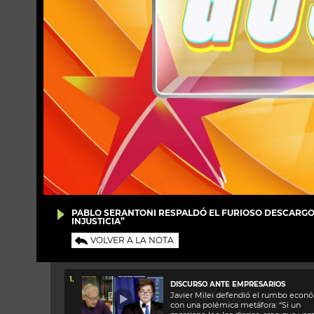
PABLO SERANTONI RESPALDÓ EL FURIOSO DESCARGO
INJUSTICIA”
VOLVER A LA NOTA
1.
DISCURSO ANTE EMPRESARIOS
Javier Milei defendió el rumbo econ
con una polémica metáfora: “Si un