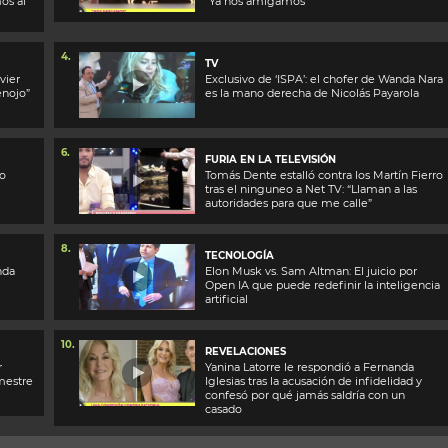
os al
“Ya nos amigamos”
4.
TV
vier
Exclusivo de ‘ISPA’: el chofer de Wanda Nara
enojo”
es la mano derecha de Nicolás Payarola
6.
FURIA EN LA TELEVISIÓN
no
Tomás Dente estalló contra los Martín Fierro
tras el ninguneo a Net TV: “Llaman a las
autoridades para que me calle”
8.
TECNOLOGÍA
nda
Elon Musk vs. Sam Altman: El juicio por
Open IA que puede redefinir la inteligencia
artificial
10.
REVELACIONES
r
Yanina Latorre le respondió a Fernanda
imestre
Iglesias tras la acusación de infidelidad y
confesó por qué jamás saldría con un
casado