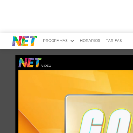
PROGRAMAS
HORARIOS
TARIFAS
MESA PICANTE
BIRI BIRI
YUYITO A LA TARDE
DR. BEAUTY
EMPRENDI2
EL SEÑOR DE 
LONGOBARDI
ARGENTINOS 
QUÉ TE PASA
ESTÉTICA 360 
EL OLIVO BLANCO
CARAS Y NEG
TU LUGAR IDEAL
SCOUTING PA
CHICHE EN VIVO
INTELEXIS TV