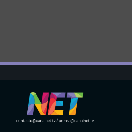
contacto@canalnet.tv
/
prensa@canalnet.tv