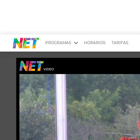
PROGRAMAS
HORARIOS
TARIFAS
MESA PICANTE
BIRI BIRI
YUYITO A LA TARDE
DR. BEAUTY
EMPRENDI2
EL SEÑOR DE 
LONGOBARDI
ARGENTINOS 
QUÉ TE PASA
ESTÉTICA 360 
EL OLIVO BLANCO
CARAS Y NEG
TU LUGAR IDEAL
SCOUTING PA
CHICHE EN VIVO
INTELEXIS TV