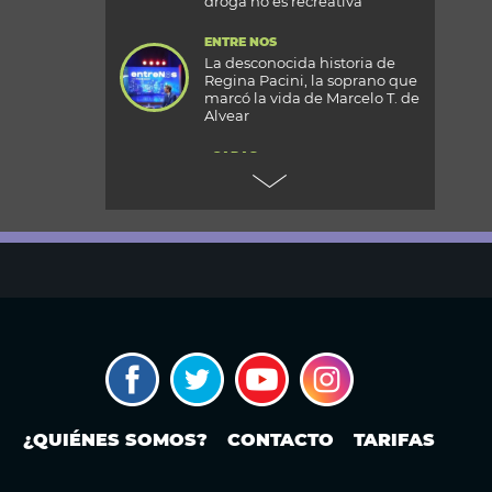
droga no es recreativa”
ENTRE NOS
La desconocida historia de
Regina Pacini, la soprano que
marcó la vida de Marcelo T. de
Alvear
+CARAS
Gala 33 Aniversario de Caras:
todos los detalles de la mega
fiesta en el Palacio
Reconquista
TODOS PODEMOS VIAJAR
Aventura en el fin del mundo:
qué se puede hacer en Husky
Park, el centro invernal de
Ushuaia
MODO FONTEVECCHIA
El Papa León XIV visitará la
República Argentina:
¿QUIÉNES SOMOS?
CONTACTO
TARIFAS
¿cuándo? ¿En qué ciudades o
provincias estará?