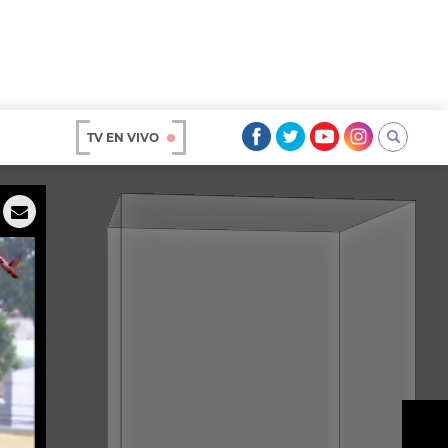
TV EN VIVO
AR
OS
A