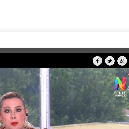
+CARAS
CINE NET
HAIR RECOVERY
TODOS PODEMOS VIAJ
LOS CIELOS
GOSSIP
PARES DE COMEDIA
X ARGENTINA
ENTROMETIDOS EN LA TELE
FIESTAS ARGENTINAS
TV
ENTRE NOS
BELLEZA FASHION
OCIOS
MODO FONTEVECCHIA
FULL FACE TV
RA UN CAMBIO
PERIODISMO PURO
DESAFÍO 10 AÑOS MEN
REPERFILAR
AGENDA CORPORATIV