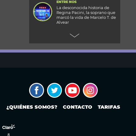
ENTRE NOS
La desconocida historia de
Regina Pacini, la soprano que
marcó la vida de Marcelo T. de
Alvear
+CARAS
Gala 33 Aniversario de Caras:
todos los detalles de la mega
fiesta en el Palacio
Reconquista
TODOS PODEMOS VIAJAR
Aventura en el fin del mundo:
qué se puede hacer en Husky
Park, el centro invernal de
Ushuaia
MODO FONTEVECCHIA
Ley de Tierras: la historia
¿QUIÉNES SOMOS?
CONTACTO
TARIFAS
detrás de una discusión que
vuelve a poner en el centro la
propiedad extranjera y la
soberanía
PERIODISMO PURO