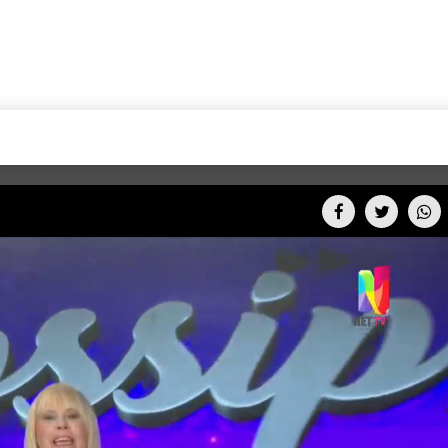
+CARAS
CINE NET
HAIR RECOVERY
TODOS PODEMOS VIAJ
LOS CIELOS
GOSSIP
PARES DE COMEDIA
X ARGENTINA
ENTROMETIDOS EN LA TELE
FIESTAS ARGENTINAS
TV
ENTRE NOS
BELLEZA FASHION
OCIOS
MODO FONTEVECCHIA
FULL FACE TV
RA UN CAMBIO
PERIODISMO PURO
DESAFÍO 10 AÑOS MEN
REPERFILAR
AGENDA CORPORATIV