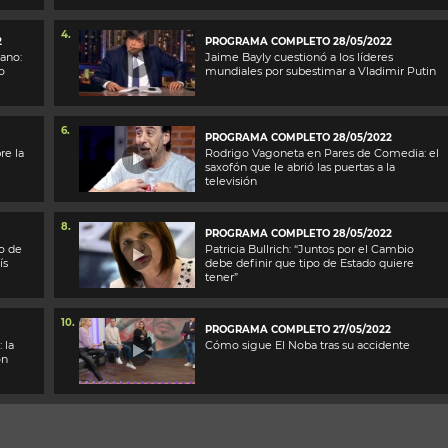
4.
2
PROGRAMA COMPLETO 28/05/2022
ano:
Jaime Bayly cuestionó a los líderes
o
mundiales por subestimar a Vladimir Putin
6.
PROGRAMA COMPLETO 28/05/2022
re la
Rodrigo Vagoneta en Pares de Comedia: el
saxofón que le abrió las puertas a la
televisión
8.
PROGRAMA COMPLETO 28/05/2022
o de
Patricia Bullrich: “Juntos por el Cambio
ís
debe definir que tipo de Estado quiere
tener”
10.
PROGRAMA COMPLETO 27/05/2022
 la
Cómo sigue El Noba tras su accidente
ón