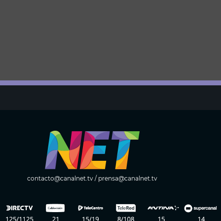
contacto@canalnet.tv
/
prensa@canalnet.tv