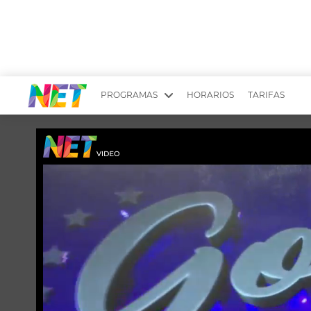
PROGRAMAS
HORARIOS
TARIFAS
MESA PICANTE
BIRI BIRI
YUYITO A LA TARDE
DR. BEAUTY
EMPRENDI2
EL SEÑOR DE 
LONGOBARDI
ARGENTINOS 
QUÉ TE PASA
ESTÉTICA 360 
EL OLIVO BLANCO
CARAS Y NEG
TU LUGAR IDEAL
SCOUTING PA
CHICHE EN VIVO
INTELEXIS TV