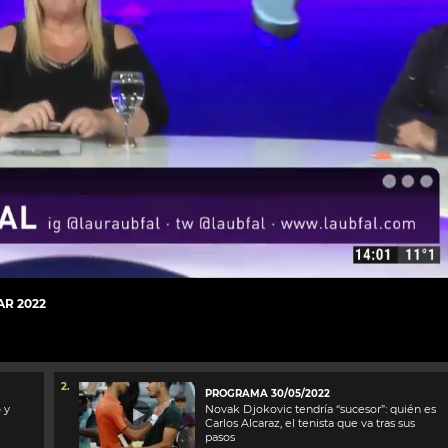
AR 2022
2.
PROGRAMA 30/05/2022
 y
Novak Djokovic tendría “sucesor”: quién es
Carlos Alcaraz, el tenista que va tras sus
pasos