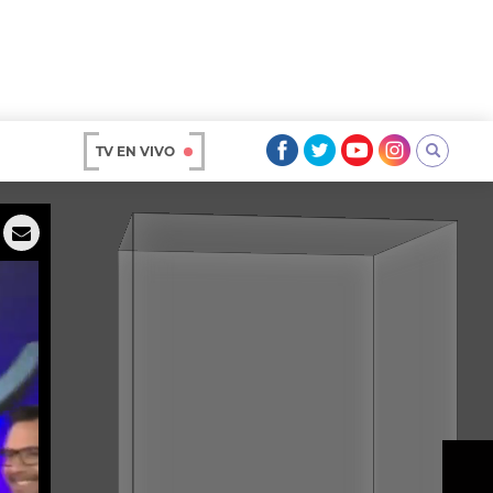
TV EN VIVO
AR
OS
A