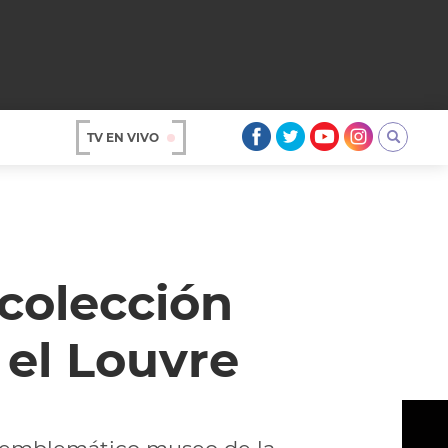
TV EN VIVO
AR
 colección
 el Louvre
OS
A