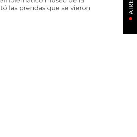
l emblemático museo de la
AIRE
ó las prendas que se vieron