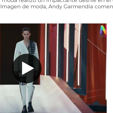
 moda realizó un impactante desfile en e
En Imagen de moda, Andy Garmendia coment