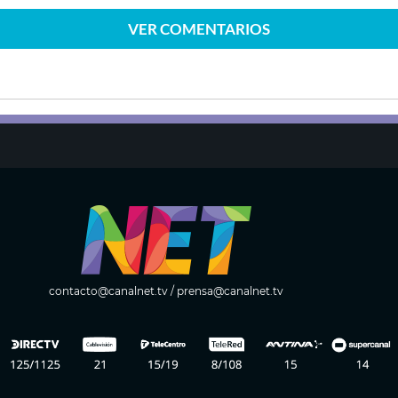
VER
COMENTARIOS
contacto@canalnet.tv
/
prensa@canalnet.tv