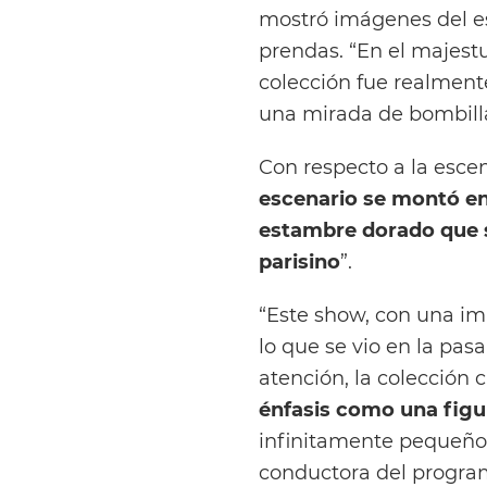
mostró imágenes del es
prendas. “En el majest
colección fue realmente
una mirada de bombilla
Con respecto a la esc
escenario se montó en
estambre dorado que s
parisino
”.
“Este show, con una imp
lo que se vio en la pas
atención, la colección
énfasis como una figur
infinitamente pequeño 
conductora del progra