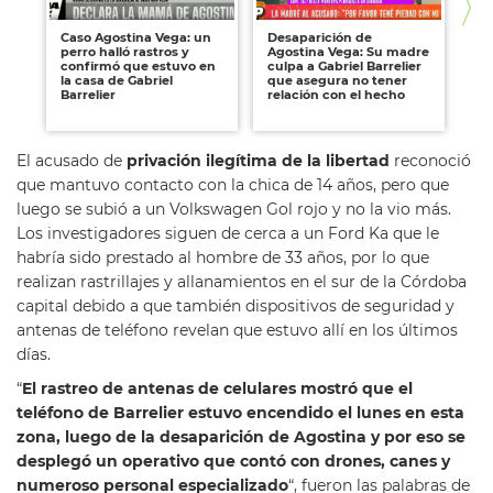
Caso Agostina Vega: un
Desaparición de
Exc
perro halló rastros y
Agostina Vega: Su madre
le
confirmó que estuvo en
culpa a Gabriel Barrelier
Sa
la casa de Gabriel
que asegura no tener
"l
Barrelier
relación con el hecho
ve
ca
El acusado de
privación ilegítima de la libertad
reconoció
que mantuvo contacto con la chica de 14 años, pero que
luego se subió a un Volkswagen Gol rojo y no la vio más.
Los investigadores siguen de cerca a un Ford Ka que le
habría sido prestado al hombre de 33 años, por lo que
realizan rastrillajes y allanamientos en el sur de la Córdoba
capital debido a que también dispositivos de seguridad y
antenas de teléfono revelan que estuvo allí en los últimos
días.
“
El rastreo de antenas de celulares mostró que el
teléfono de Barrelier estuvo encendido el lunes en esta
zona, luego de la desaparición de Agostina y por eso se
desplegó un operativo que contó con drones, canes y
numeroso personal especializado
“, fueron las palabras de